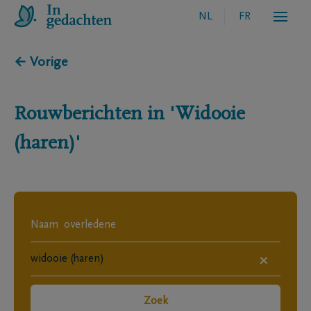
NL
FR
← Vorige
Rouwberichten in
'Widooie
(haren)'
×
Zoek