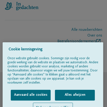
Alle rouwberichten
Over ons
Begrafenisondernemers
Contact
Cookie kennisgeving
Onze website gebruikt cookies. Sommige zijn nodig voor de
goede werking van de website en plaatsen we automatisch. Andere
Volg ons op
cookies worden gebruikt voor analyse, marketing of andere
functionaliteiten; daarvoor vragen we wél jouw toestemming. Door
op “Aanvaard alle cookies” te klikken gaat u akkoord met het
© DELA
opslaan van alle cookies op uw apparaat. Je kan ook je
voorkeuren zelf instellen.
Gebruiksvoorwaarden
Aanvaard alle cookies
Alles afwijzen
Privacyverklaring