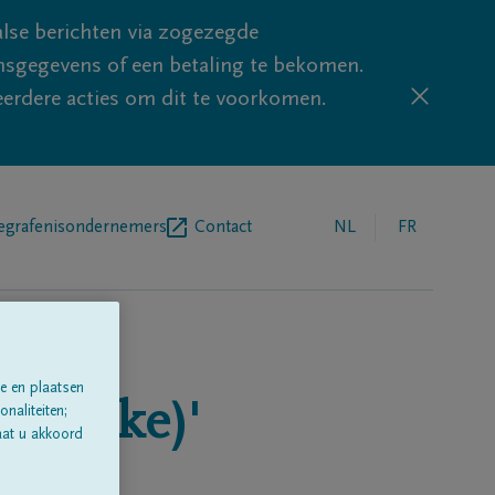
lse berichten via zogezegde
sgegevens of een betaling te bekomen.
eerdere acties om dit te voorkomen.
egrafenisondernemers
Contact
NL
FR
e en plaatsen
elkerke)'
naliteiten;
aat u akkoord