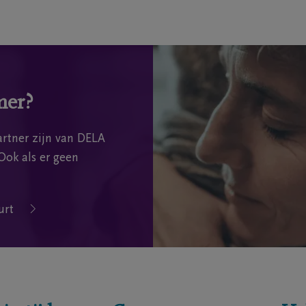
mer?
rtner zijn van DELA
Ook als er geen
urt