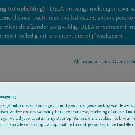
ng tot oplichting) -
DELA ontvangt meldingen over va
ondoléance tracht men mailadressen, andere persoon
controleer de afzender zorgvuldig. DELA onderneemt m
 nooit volledig uit te sluiten, dus blijf waakzaam.
Alle rouwberichten
Over ons
B
nisgeving
te gebruikt cookies. Sommige zijn nodig voor de goede werking van de websit
n in
'Wilskerke (midd
sch. Andere cookies worden gebruikt voor analyse, marketing of andere functio
ragen we wél jouw toestemming. Door op “Aanvaard alle cookies” te klikken g
laan van alle cookies op uw apparaat. Je kan ook je voorkeuren zelf instellen.