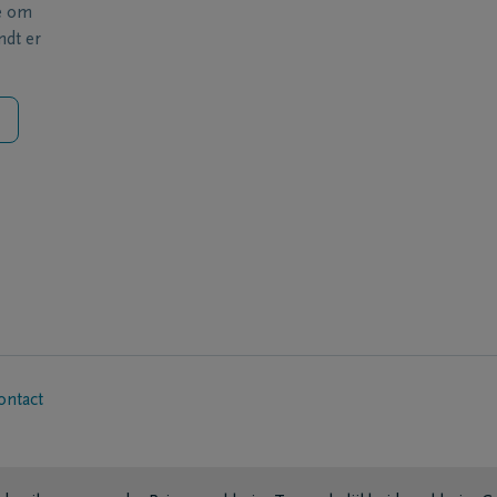
e om
ndt er
ontact