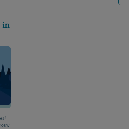
 in
ies?
 rouw