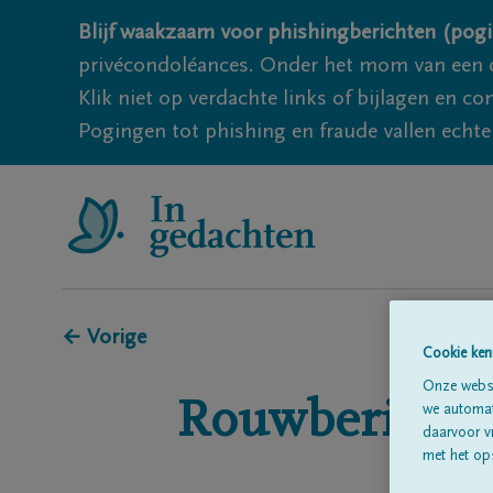
Blijf waakzaam voor phishingberichten (pogi
privécondoléances. Onder het mom van een c
Klik niet op verdachte links of bijlagen en 
Pogingen tot phishing en fraude vallen echter
← Vorige
Cookie ken
Onze websi
Rouwberichte
we automati
daarvoor v
met het ops