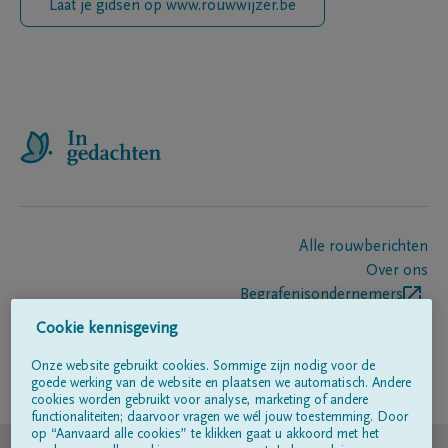
Laat je gidsen op www.rouwwijzer.be
Alle rouwberichten
Over ons
Begrafenisondernemers
Contact
Cookie kennisgeving
Onze website gebruikt cookies. Sommige zijn nodig voor de
goede werking van de website en plaatsen we automatisch. Andere
Volg ons op
cookies worden gebruikt voor analyse, marketing of andere
functionaliteiten; daarvoor vragen we wél jouw toestemming. Door
op “Aanvaard alle cookies” te klikken gaat u akkoord met het
© DELA