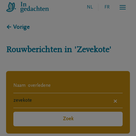
NL
FR
← Vorige
Rouwberichten in
'Zevekote'
×
Zoek