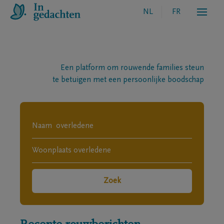
NL
FR
Een platform om rouwende families steun
te betuigen met een persoonlijke boodschap
Zoek