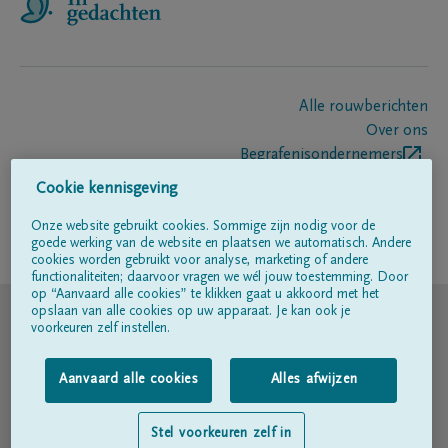
Alle rouwberichten
Over ons
Begrafenisondernemers
Contact
Cookie kennisgeving
Onze website gebruikt cookies. Sommige zijn nodig voor de
goede werking van de website en plaatsen we automatisch. Andere
Volg ons op
cookies worden gebruikt voor analyse, marketing of andere
functionaliteiten; daarvoor vragen we wél jouw toestemming. Door
op “Aanvaard alle cookies” te klikken gaat u akkoord met het
© DELA
opslaan van alle cookies op uw apparaat. Je kan ook je
voorkeuren zelf instellen.
Gebruiksvoorwaarden
Aanvaard alle cookies
Alles afwijzen
Privacyverklaring
Stel voorkeuren zelf in
Toegankelijkheidsverklaring