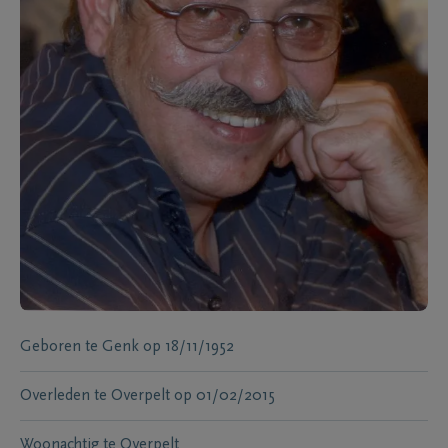
Geboren te
Genk
op
18/11/1952
Overleden te
Overpelt
op
01/02/2015
Woonachtig te
Overpelt