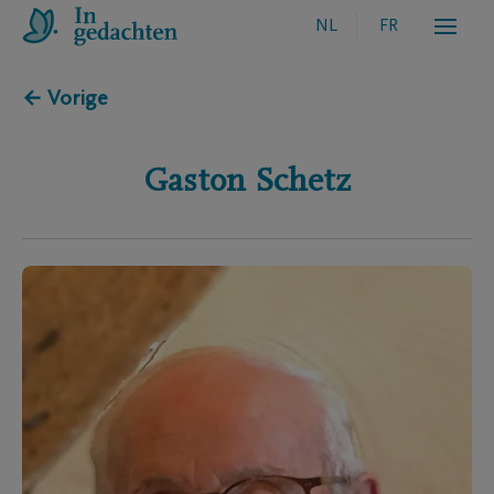
NL
FR
← Vorige
Gaston
Schetz