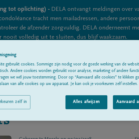
ng tot oplichting) -
DELA ontvangt meldingen over va
ondoléance tracht men mailadressen, andere persoon
controleer de afzender zorgvuldig. DELA onderneemt m
 nooit volledig uit te sluiten, dus blijf waakzaam.
nisgeving
Alle rouwberichten
Over ons
B
te gebruikt cookies. Sommige zijn nodig voor de goede werking van de websit
sch. Andere cookies worden gebruikt voor analyse, marketing of andere functio
ragen we wél jouw toestemming. Door op “Aanvaard alle cookies” te klikken g
laan van alle cookies op uw apparaat. Je kan ook je voorkeuren zelf instellen.
rkeuren zelf in
Alles afwijzen
Aanvaard a
rs