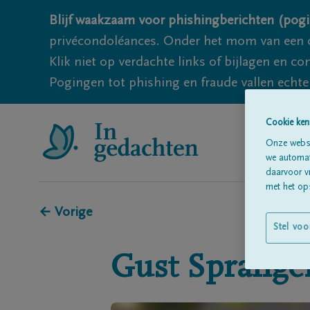
Blijf waakzaam voor phishingberichten (pogi
privécondoléances. Onder het mom van een c
Klik niet op verdachte links of bijlagen en 
Pogingen tot phishing en fraude vallen echter
Cookie ken
Onze websi
we automati
daarvoor v
met het ops
← Vorige
Stel voo
Gust
Sprange