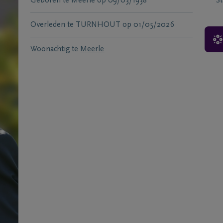
Geboren te
Meerle
op
09/03/1938
S
Overleden te
TURNHOUT
op
01/05/2026
Woonachtig te
Meerle