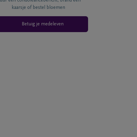
tuur een condoléancebericht, brand een
kaarsje of bestel bloemen
Betuig je medeleven