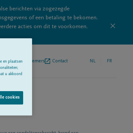
lse berichten via zogezegde
sgegevens of een betaling te bekomen.
eerdere acties om dit te voorkomen.
egrafenisondernemers
Contact
NL
FR
e en plaatsen
naliteiten;
aat u akkoord
lle cookies