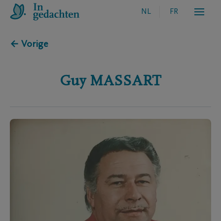
NL
FR
← Vorige
Guy
MASSART