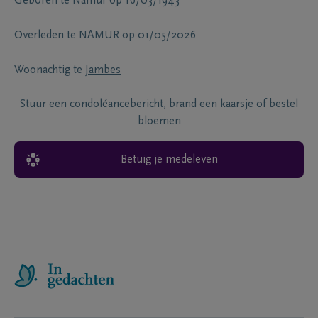
Geboren te
Namur
op
16/03/1943
Overleden te
NAMUR
op
01/05/2026
Woonachtig te
Jambes
Stuur een condoléancebericht, brand een kaarsje of bestel
bloemen
Betuig je medeleven