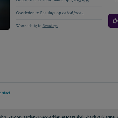
Geboren te
Chaudfontaine
op
17/05/1939
S
Overleden te
Beaufays
op
01/06/2014
Woonachtig te
Beaufays
ontact
bruiksvoorwaarden
Privacyverklaring
Toegankelijkheidsverklaring
C