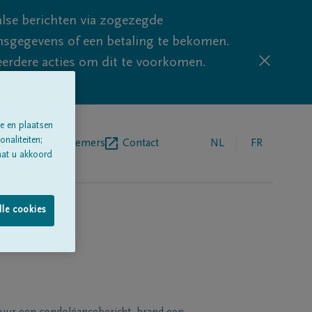
lse berichten via zogezegde
sgegevens of een betaling te bekomen.
eerdere acties om dit te voorkomen.
e en plaatsen
naliteiten;
egrafenisondernemers
Contact
NL
FR
aat u akkoord
lle cookies