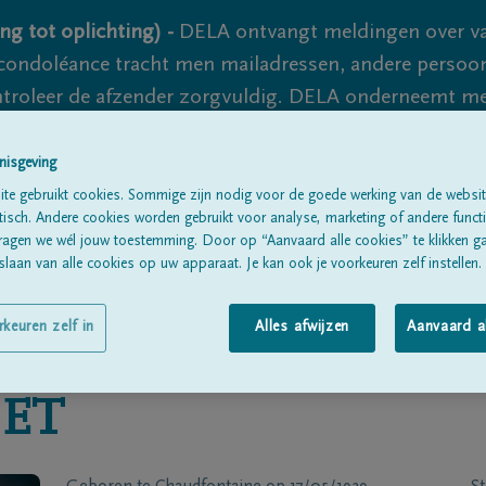
ng tot oplichting) -
DELA ontvangt meldingen over va
ondoléance tracht men mailadressen, andere persoon
controleer de afzender zorgvuldig. DELA onderneemt m
 nooit volledig uit te sluiten, dus blijf waakzaam.
nisgeving
te gebruikt cookies. Sommige zijn nodig voor de goede werking van de websit
sch. Andere cookies worden gebruikt voor analyse, marketing of andere functio
Alle rouwberichten
Over ons
B
ragen we wél jouw toestemming. Door op “Aanvaard alle cookies” te klikken g
laan van alle cookies op uw apparaat. Je kan ook je voorkeuren zelf instellen.
rkeuren zelf in
Alles afwijzen
Aanvaard a
ET