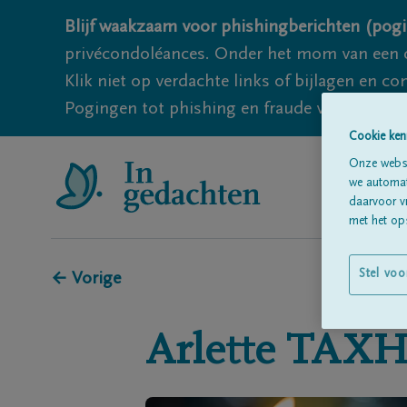
Blijf waakzaam voor phishingberichten (pogi
privécondoléances. Onder het mom van een c
Klik niet op verdachte links of bijlagen en 
Pogingen tot phishing en fraude vallen echter
Cookie ken
Onze websi
we automati
daarvoor v
met het ops
Stel voo
← Vorige
Arlette
TAXH