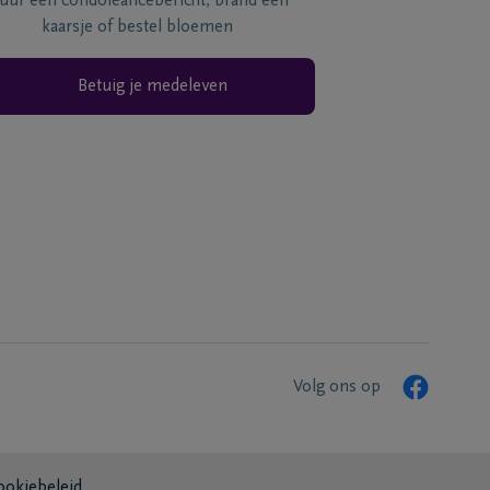
tuur een condoléancebericht, brand een
kaarsje of bestel bloemen
Betuig je medeleven
Volg ons op
ookiebeleid