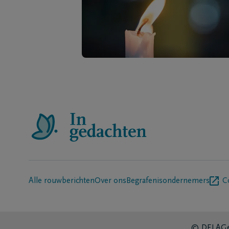
Alle rouwberichten
Over ons
Begrafenisondernemers
C
© DELA
Ge