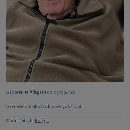
Geboren te
Adegem
op
09/09/1936
Overleden te
BRUGGE
op
01/06/2026
Woonachtig te
Brugge