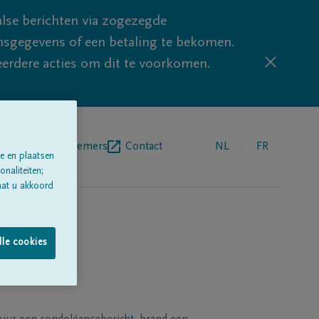
lse berichten via zogezegde
sgegevens of een betaling te bekomen.
eerdere acties om dit te voorkomen.
egrafenisondernemers
Contact
NL
FR
e en plaatsen
naliteiten;
aat u akkoord
lle cookies