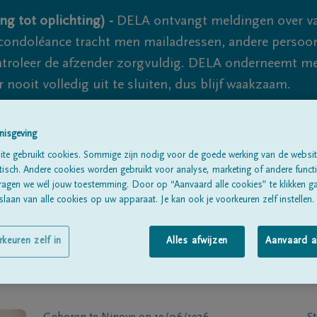
ng tot oplichting) -
DELA ontvangt meldingen over va
ondoléance tracht men mailadressen, andere persoon
controleer de afzender zorgvuldig. DELA onderneemt m
 nooit volledig uit te sluiten, dus blijf waakzaam.
nisgeving
Alle rouwberichten
Over ons
B
te gebruikt cookies. Sommige zijn nodig voor de goede werking van de websit
sch. Andere cookies worden gebruikt voor analyse, marketing of andere functio
ragen we wél jouw toestemming. Door op “Aanvaard alle cookies” te klikken g
laan van alle cookies op uw apparaat. Je kan ook je voorkeuren zelf instellen.
rkeuren zelf in
Alles afwijzen
Aanvaard a
Asbroeck