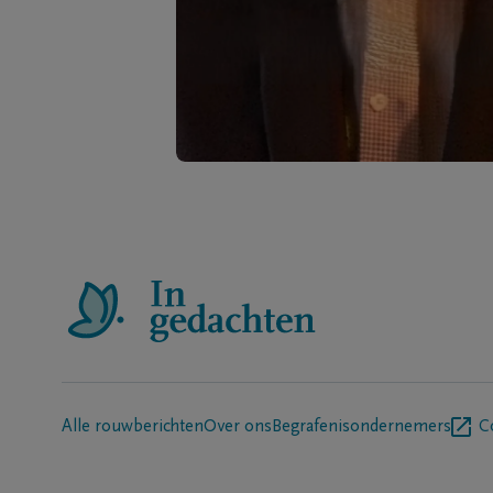
Alle rouwberichten
Over ons
Begrafenisondernemers
C