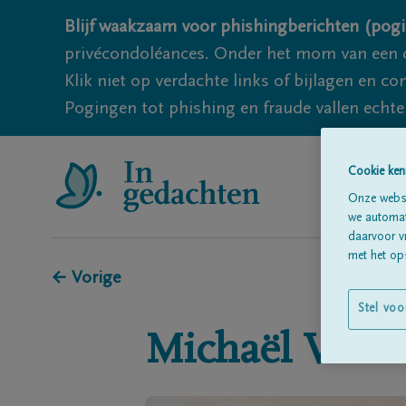
Blijf waakzaam voor phishingberichten (pogi
privécondoléances. Onder het mom van een c
Klik niet op verdachte links of bijlagen en 
Pogingen tot phishing en fraude vallen echter
Cookie ken
Onze websi
we automati
daarvoor v
met het ops
← Vorige
Stel voo
Michaël
Van 