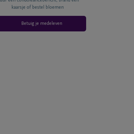
tuur een condoléancebericht, brand een
kaarsje of bestel bloemen
Betuig je medeleven