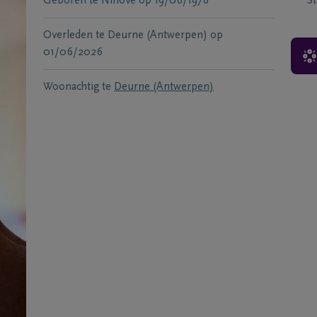
Geboren te
Ninove
op
19/06/1976
S
Overleden te
Deurne (Antwerpen)
op
01/06/2026
Woonachtig te
Deurne (Antwerpen)