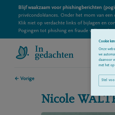
Blijf waakzaam voor phishingberichten (pogi
privécondoléances. Onder het mom van een c
Klik niet op verdachte links of bijlagen en 
Pogingen tot phishing en fraude vallen echter
Cookie ken
Onze websi
we automati
daarvoor v
met het ops
← Vorige
Stel voo
Nicole
WALT