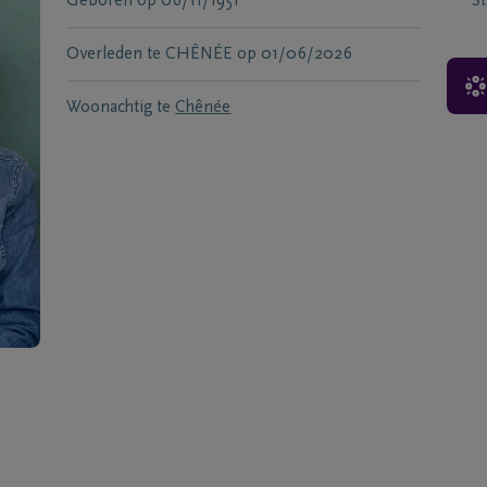
Geboren
op
06/11/1951
S
Overleden te
CHÊNÉE
op
01/06/2026
Woonachtig te
Chênée