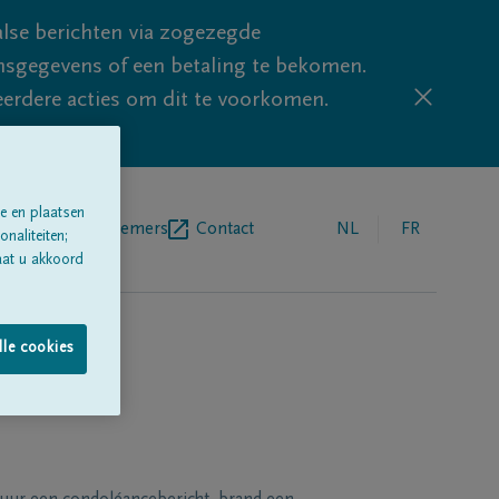
lse berichten via zogezegde
sgegevens of een betaling te bekomen.
eerdere acties om dit te voorkomen.
e en plaatsen
egrafenisondernemers
Contact
NL
FR
naliteiten;
aat u akkoord
lle cookies