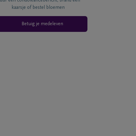
tuur een condoléancebericht, brand een
kaarsje of bestel bloemen
Betuig je medeleven