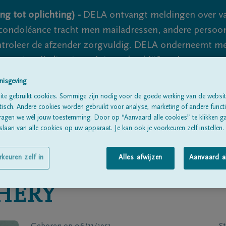
ng tot oplichting) -
DELA ontvangt meldingen over va
ondoléance tracht men mailadressen, andere persoon
controleer de afzender zorgvuldig. DELA onderneemt m
 nooit volledig uit te sluiten, dus blijf waakzaam.
nisgeving
te gebruikt cookies. Sommige zijn nodig voor de goede werking van de websit
Alle rouwberichten
Over ons
B
sch. Andere cookies worden gebruikt voor analyse, marketing of andere functio
ragen we wél jouw toestemming. Door op “Aanvaard alle cookies” te klikken g
laan van alle cookies op uw apparaat. Je kan ook je voorkeuren zelf instellen.
rkeuren zelf in
Alles afwijzen
Aanvaard a
HÉRY