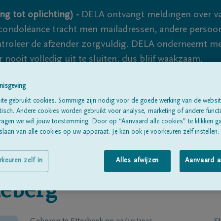
ng tot oplichting) -
DELA ontvangt meldingen over va
ondoléance tracht men mailadressen, andere persoon
controleer de afzender zorgvuldig. DELA onderneemt m
 nooit volledig uit te sluiten, dus blijf waakzaam.
nisgeving
te gebruikt cookies. Sommige zijn nodig voor de goede werking van de websit
Alle rouwberichten
Over ons
B
sch. Andere cookies worden gebruikt voor analyse, marketing of andere functio
ragen we wél jouw toestemming. Door op “Aanvaard alle cookies” te klikken g
laan van alle cookies op uw apparaat. Je kan ook je voorkeuren zelf instellen.
rkeuren zelf in
Alles afwijzen
Aanvaard a
eberg