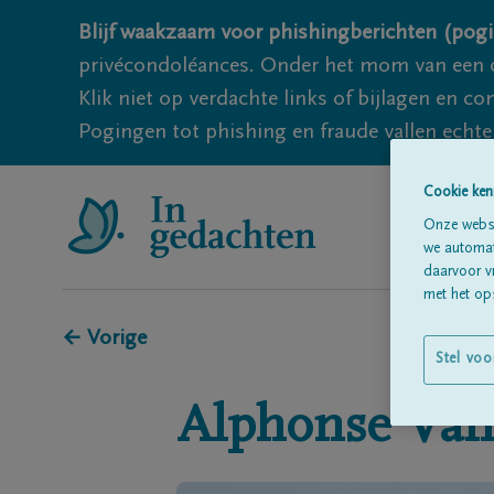
Blijf waakzaam voor phishingberichten (pogi
privécondoléances. Onder het mom van een c
Klik niet op verdachte links of bijlagen en 
Pogingen tot phishing en fraude vallen echter
Cookie ken
Onze websi
we automati
daarvoor v
met het ops
← Vorige
Stel voo
Alphonse
Van