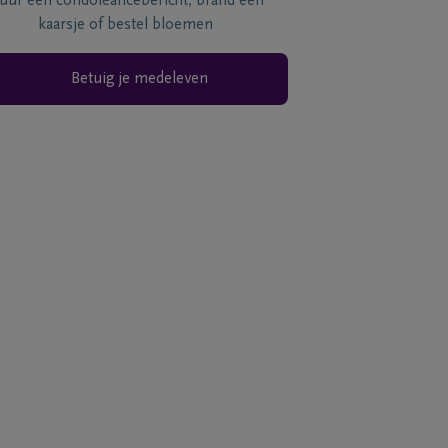
tuur een condoléancebericht, brand een
kaarsje of bestel bloemen
Betuig je medeleven