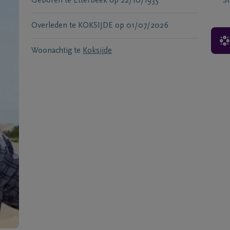
Geboren te
Etterbeek
op
22/10/1935
S
Overleden te
KOKSIJDE
op
01/07/2026
Woonachtig te
Koksijde