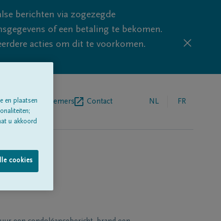
lse berichten via zogezegde
sgegevens of een betaling te bekomen.
eerdere acties om dit te voorkomen.
e en plaatsen
egrafenisondernemers
Contact
NL
FR
naliteiten;
aat u akkoord
lle cookies