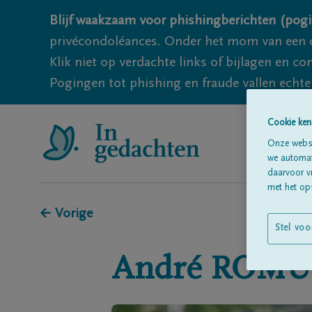
Blijf waakzaam voor phishingberichten (pogi
privécondoléances. Onder het mom van een c
Klik niet op verdachte links of bijlagen en 
Pogingen tot phishing en fraude vallen echter
Cookie ken
Onze websi
we automati
daarvoor v
met het ops
← Vorige
Stel voo
André
ROMU