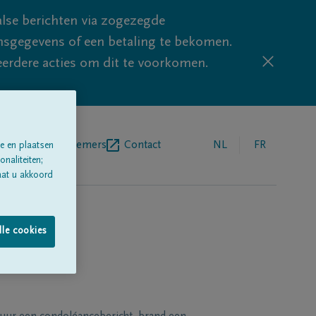
lse berichten via zogezegde
sgegevens of een betaling te bekomen.
eerdere acties om dit te voorkomen.
egrafenisondernemers
Contact
NL
FR
e en plaatsen
naliteiten;
aat u akkoord
lle cookies