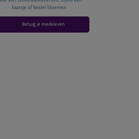
tuur een condoléancebericht, brand een
kaarsje of bestel bloemen
Betuig je medeleven