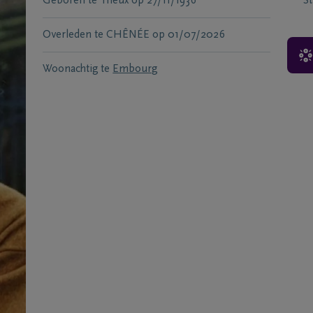
Geboren te
Theux
op
27/11/1936
S
Overleden te
CHÊNÉE
op
01/07/2026
Woonachtig te
Embourg