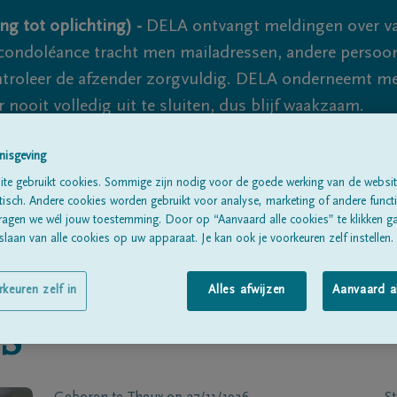
ng tot oplichting) -
DELA ontvangt meldingen over va
ondoléance tracht men mailadressen, andere persoon
controleer de afzender zorgvuldig. DELA onderneemt m
 nooit volledig uit te sluiten, dus blijf waakzaam.
nisgeving
Alle rouwberichten
Over ons
B
te gebruikt cookies. Sommige zijn nodig voor de goede werking van de websit
sch. Andere cookies worden gebruikt voor analyse, marketing of andere functio
ragen we wél jouw toestemming. Door op “Aanvaard alle cookies” te klikken g
laan van alle cookies op uw apparaat. Je kan ook je voorkeuren zelf instellen.
rkeuren zelf in
Alles afwijzen
Aanvaard a
S