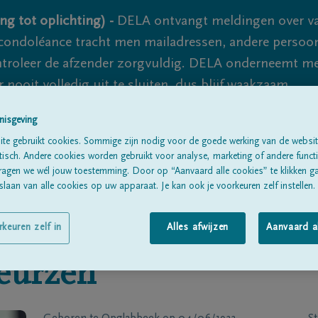
ng tot oplichting) -
DELA ontvangt meldingen over va
ondoléance tracht men mailadressen, andere persoon
controleer de afzender zorgvuldig. DELA onderneemt m
 nooit volledig uit te sluiten, dus blijf waakzaam.
nisgeving
te gebruikt cookies. Sommige zijn nodig voor de goede werking van de websit
Alle rouwberichten
Over ons
B
sch. Andere cookies worden gebruikt voor analyse, marketing of andere functio
ragen we wél jouw toestemming. Door op “Aanvaard alle cookies” te klikken g
laan van alle cookies op uw apparaat. Je kan ook je voorkeuren zelf instellen.
rkeuren zelf in
Alles afwijzen
Aanvaard a
eurzen