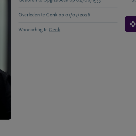
Geboren te
Opglabbeek
op
04/06/1933
S
Overleden te
Genk
op
01/07/2026
Woonachtig te
Genk