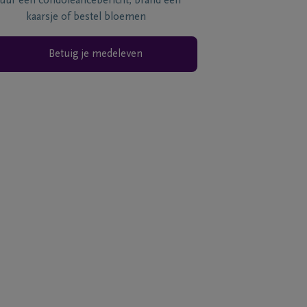
tuur een condoléancebericht, brand een
kaarsje of bestel bloemen
Betuig je medeleven