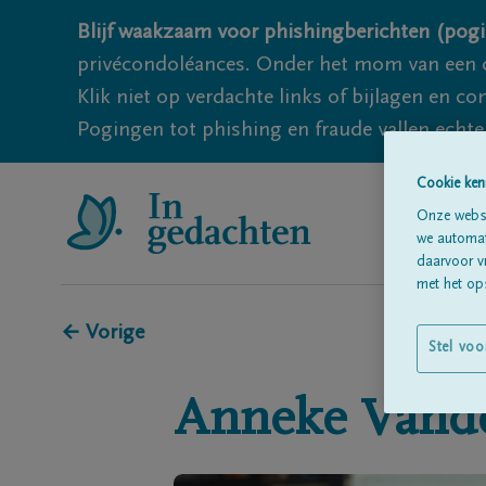
Blijf waakzaam voor phishingberichten (pogi
privécondoléances. Onder het mom van een c
Klik niet op verdachte links of bijlagen en 
Pogingen tot phishing en fraude vallen echter
Cookie ken
Onze websi
we automati
daarvoor v
met het ops
← Vorige
Stel voo
Anneke
Vand