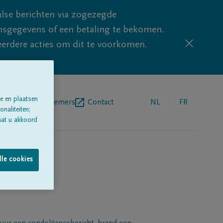
lse berichten via zogezegde
sgegevens of een betaling te bekomen.
eerdere acties om dit te voorkomen.
e en plaatsen
egrafenisondernemers
Contact
NL
FR
naliteiten;
aat u akkoord
lle cookies