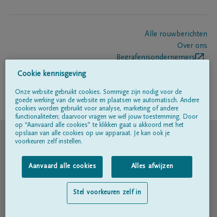
Alle rouwberichten
Over ons
Begrafenisondernemers
Contact
Cookie kennisgeving
Onze website gebruikt cookies. Sommige zijn nodig voor de
goede werking van de website en plaatsen we automatisch. Andere
Volg ons op
cookies worden gebruikt voor analyse, marketing of andere
functionaliteiten; daarvoor vragen we wél jouw toestemming. Door
op “Aanvaard alle cookies” te klikken gaat u akkoord met het
© DELA
opslaan van alle cookies op uw apparaat. Je kan ook je
voorkeuren zelf instellen.
Gebruiksvoorwaarden
Aanvaard alle cookies
Alles afwijzen
Privacyverklaring
Stel voorkeuren zelf in
Toegankelijkheidsverklaring
Cookiebeleid