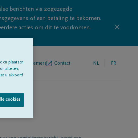
lse berichten via zogezegde
sgegevens of een betaling te bekomen.
eerdere acties om dit te voorkomen.
e en plaatsen
egrafenisondernemers
Contact
NL
FR
naliteiten;
aat u akkoord
lle cookies