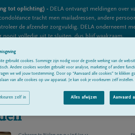
ng tot oplichting) -
DELA ontvangt meldingen over va
ondoléance tracht men mailadressen, andere persoon
controleer de afzender zorgvuldig. DELA onderneemt m
 nooit volledig uit te sluiten, dus blijf waakzaam.
nisgeving
te gebruikt cookies. Sommige zijn nodig voor de goede werking van de websit
Alle rouwberichten
Over ons
B
sch. Andere cookies worden gebruikt voor analyse, marketing of andere functio
ragen we wél jouw toestemming. Door op “Aanvaard alle cookies” te klikken g
laan van alle cookies op uw apparaat. Je kan ook je voorkeuren zelf instellen.
rkeuren zelf in
Alles afwijzen
Aanvaard a
nden