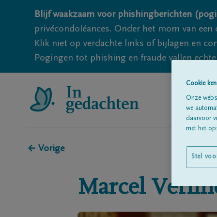
Blijf waakzaam voor phishingberichten (pogi
privécondoléances. Onder het mom van een c
Klik niet op verdachte links of bijlagen en 
Pogingen tot phishing en fraude vallen echter
Cookie ken
Onze websi
we automati
daarvoor v
met het ops
← Vorige
Stel voo
Marcel
Verli