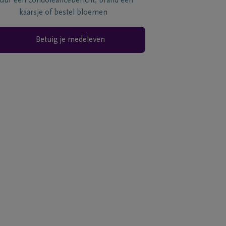
tuur een condoléancebericht, brand een
kaarsje of bestel bloemen
Betuig je medeleven