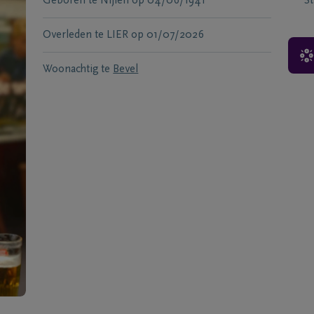
Geboren te
Nijlen
op
04/06/1941
S
Overleden te
LIER
op
01/07/2026
Woonachtig te
Bevel