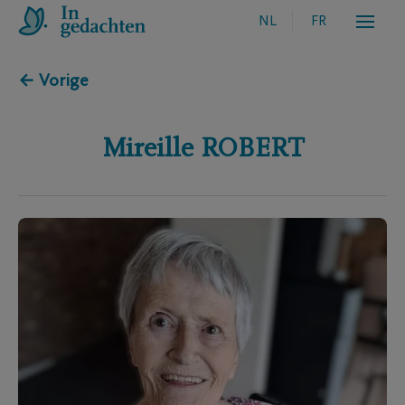
NL
FR
← Vorige
Mireille
ROBERT