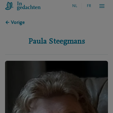
NL
FR
← Vorige
Paula
Steegmans