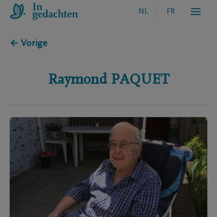
NL
FR
← Vorige
Raymond
PAQUET