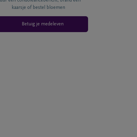
tuur een condoléancebericht, brand een
kaarsje of bestel bloemen
Betuig je medeleven