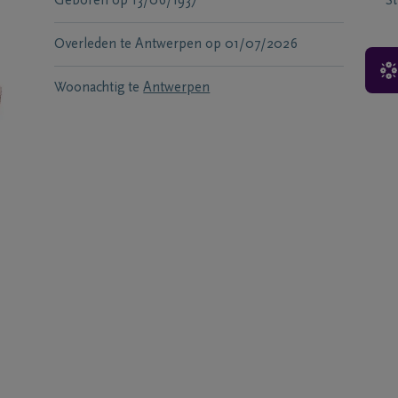
Geboren
op
13/06/1937
S
Overleden te
Antwerpen
op
01/07/2026
Woonachtig te
Antwerpen