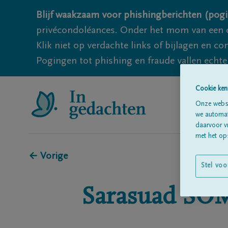
Blijf waakzaam voor phishingberichten (pogi
privécondoléances. Onder het mom van een c
Klik niet op verdachte links of bijlagen en 
Pogingen tot phishing en fraude vallen echter
Cookie ken
Onze websi
we automati
daarvoor v
met het ops
← Vorige
Stel voo
Sarasuad
SO