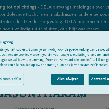
ng tot oplichting) -
DELA ontvangt meldingen over va
ondoléance tracht men mailadressen, andere persoon
controleer de afzender zorgvuldig. DELA onderneemt m
 nooit volledig uit te sluiten, dus blijf waakzaam.
nisgeving
te gebruikt cookies. Sommige zijn nodig voor de goede werking van de websit
Alle rouwberichten
Over ons
B
sch. Andere cookies worden gebruikt voor analyse, marketing of andere functio
ragen we wél jouw toestemming. Door op “Aanvaard alle cookies” te klikken g
laan van alle cookies op uw apparaat. Je kan ook je voorkeuren zelf instellen.
rkeuren zelf in
Alles afwijzen
Aanvaard a
MASUNTHARAM