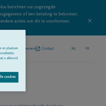
lse berichten via zogezegde
sgegevens of een betaling te bekomen.
eerdere acties om dit te voorkomen.
e en plaatsen
egrafenisondernemers
Contact
NL
FR
naliteiten;
aat u akkoord
lle cookies