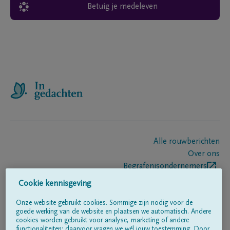
Betuig je medeleven
Alle rouwberichten
Over ons
Begrafenisondernemers
Contact
Cookie kennisgeving
Onze website gebruikt cookies. Sommige zijn nodig voor de
goede werking van de website en plaatsen we automatisch. Andere
Volg ons op
cookies worden gebruikt voor analyse, marketing of andere
functionaliteiten; daarvoor vragen we wél jouw toestemming. Door