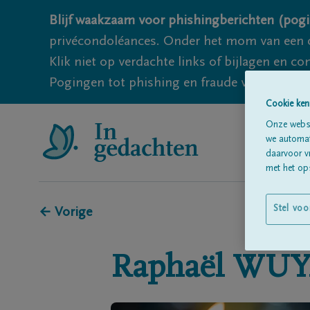
Blijf waakzaam voor phishingberichten (pogi
privécondoléances. Onder het mom van een c
Klik niet op verdachte links of bijlagen en 
Pogingen tot phishing en fraude vallen echter
Cookie ken
Onze websi
we automati
daarvoor v
met het ops
Stel voo
← Vorige
Raphaël
WUY