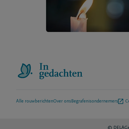
Alle rouwberichten
Over ons
Begrafenisondernemers
C
© DELA
Ge