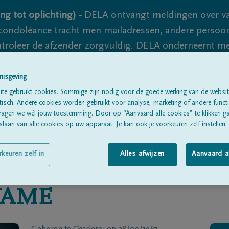
ng tot oplichting) -
DELA ontvangt meldingen over va
ondoléance tracht men mailadressen, andere persoon
controleer de afzender zorgvuldig. DELA onderneemt m
 nooit volledig uit te sluiten, dus blijf waakzaam.
nisgeving
te gebruikt cookies. Sommige zijn nodig voor de goede werking van de websit
sch. Andere cookies worden gebruikt voor analyse, marketing of andere functio
Alle rouwberichten
Over ons
B
ragen we wél jouw toestemming. Door op “Aanvaard alle cookies” te klikken g
laan van alle cookies op uw apparaat. Je kan ook je voorkeuren zelf instellen.
rkeuren zelf in
Alles afwijzen
Aanvaard a
AME