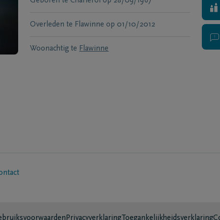
Geboren te
Charleroi
op
28/09/1967
Overleden te
Flawinne
op
01/10/2012
Woonachtig te
Flawinne
ontact
bruiksvoorwaarden
Privacyverklaring
Toegankelijkheidsverklaring
C