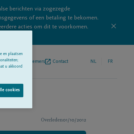
lse berichten via zogezegde
sgegevens of een betaling te bekomen.
eerdere acties om dit te voorkomen.
e en plaatsen
naliteiten;
egrafenisondernemers
Contact
NL
FR
aat u akkoord
lle cookies
Overleden
01/10/2012