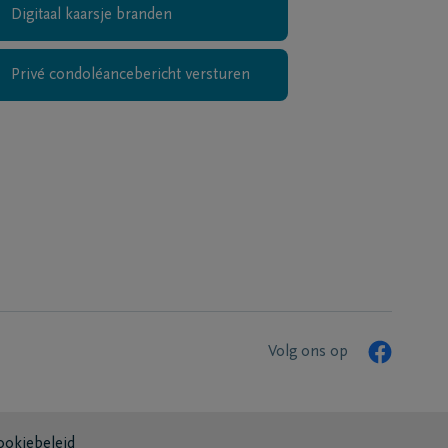
Digitaal kaarsje branden
Privé condoléancebericht versturen
Volg ons op
ookiebeleid