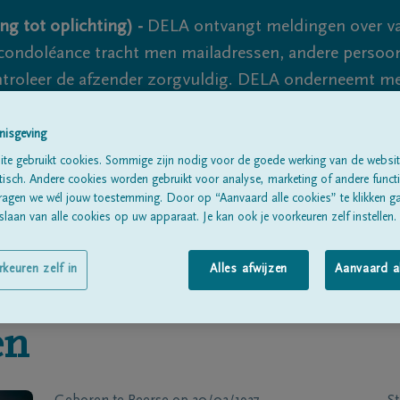
ng tot oplichting) -
DELA ontvangt meldingen over va
ondoléance tracht men mailadressen, andere persoon
controleer de afzender zorgvuldig. DELA onderneemt m
 nooit volledig uit te sluiten, dus blijf waakzaam.
nisgeving
te gebruikt cookies. Sommige zijn nodig voor de goede werking van de websit
sch. Andere cookies worden gebruikt voor analyse, marketing of andere functio
Alle rouwberichten
Over ons
B
ragen we wél jouw toestemming. Door op “Aanvaard alle cookies” te klikken g
laan van alle cookies op uw apparaat. Je kan ook je voorkeuren zelf instellen.
rkeuren zelf in
Alles afwijzen
Aanvaard a
en