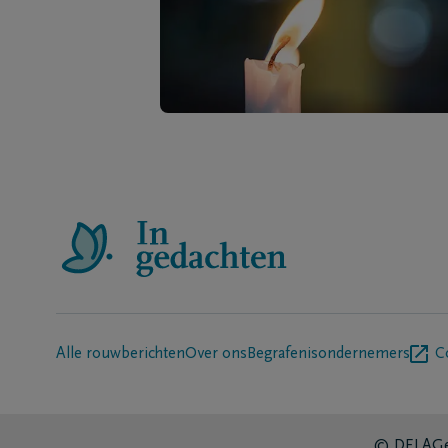
Alle rouwberichten
Over ons
Begrafenisondernemers
C
© DELA
Ge