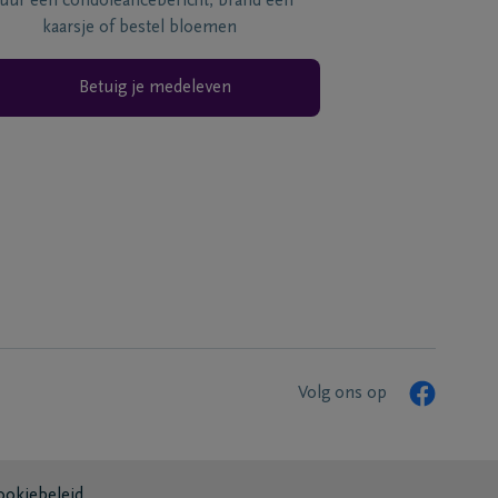
tuur een condoléancebericht, brand een
kaarsje of bestel bloemen
Betuig je medeleven
Volg ons op
ookiebeleid