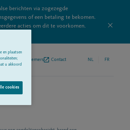
lse berichten via zogezegde
sgegevens of een betaling te bekomen.
eerdere acties om dit te voorkomen.
e en plaatsen
naliteiten;
egrafenisondernemers
Contact
NL
FR
aat u akkoord
lle cookies