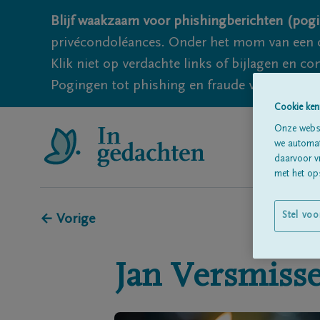
Blijf waakzaam voor phishingberichten (pogi
privécondoléances. Onder het mom van een c
Klik niet op verdachte links of bijlagen en 
Pogingen tot phishing en fraude vallen echter
Cookie ken
Onze websi
we automati
daarvoor v
met het ops
Stel voo
← Vorige
Jan
Versmiss