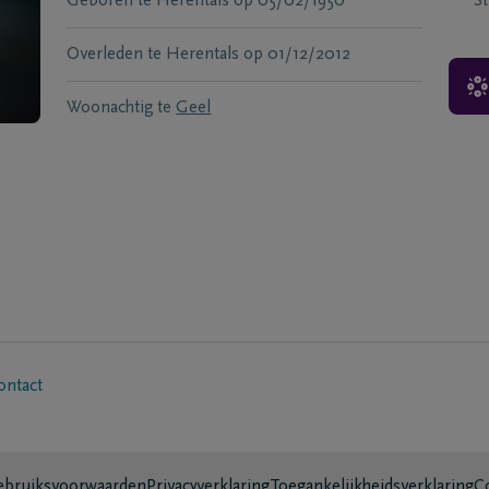
Geboren te
Herentals
op
05/02/1950
S
Overleden te
Herentals
op
01/12/2012
Woonachtig te
Geel
ontact
bruiksvoorwaarden
Privacyverklaring
Toegankelijkheidsverklaring
C