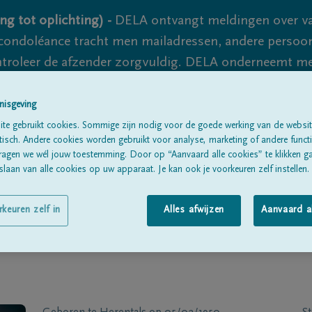
ng tot oplichting) -
DELA ontvangt meldingen over va
ondoléance tracht men mailadressen, andere persoon
controleer de afzender zorgvuldig. DELA onderneemt m
 nooit volledig uit te sluiten, dus blijf waakzaam.
nisgeving
te gebruikt cookies. Sommige zijn nodig voor de goede werking van de websit
sch. Andere cookies worden gebruikt voor analyse, marketing of andere functio
Alle rouwberichten
Over ons
B
ragen we wél jouw toestemming. Door op “Aanvaard alle cookies” te klikken g
laan van alle cookies op uw apparaat. Je kan ook je voorkeuren zelf instellen.
rkeuren zelf in
Alles afwijzen
Aanvaard a