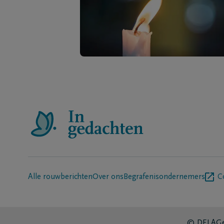
Alle rouwberichten
Over ons
Begrafenisondernemers
C
© DELA
Ge