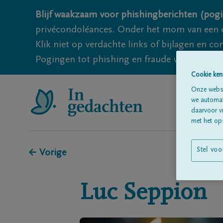
Blijf waakzaam voor phishingberichten (pogi
privécondoléances. Onder het mom van een c
Klik niet op verdachte links of bijlagen en 
Pogingen tot phishing en fraude vallen echter
Cookie ken
Onze websi
we automati
daarvoor v
met het ops
Stel voo
← Vorige
Luc
Seppion