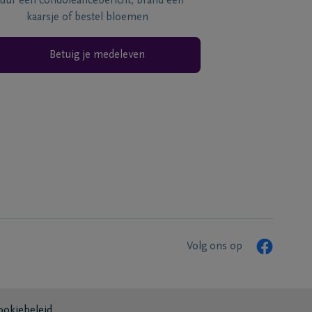
tuur een condoléancebericht, brand een
kaarsje of bestel bloemen
Betuig je medeleven
Volg ons op
ookiebeleid