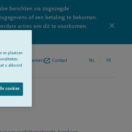
lse berichten via zogezegde
sgegevens of een betaling te bekomen.
eerdere acties om dit te voorkomen.
e en plaatsen
naliteiten;
egrafenisondernemers
Contact
NL
FR
aat u akkoord
lle cookies