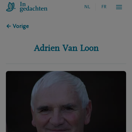
NL
FR
← Vorige
Adrien
Van Loon