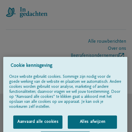
Alle rouwberichten
Over ons
Begrafenisondernemers
Contact
Cookie kennisgeving
Onze website gebruikt cookies. Sommige zijn nodig voor de
goede werking van de website en plaatsen we automatisch. Andere
Volg ons op
cookies worden gebruikt voor analyse, marketing of andere
functionaliteiten; daarvoor vragen we wél jouw toestemming. Door
op “Aanvaard alle cookies” te klikken gaat u akkoord met het
© DELA
opslaan van alle cookies op uw apparaat. Je kan ook je
voorkeuren zelf instellen.
Gebruiksvoorwaarden
Aanvaard alle cookies
Alles afwijzen
Privacyverklaring