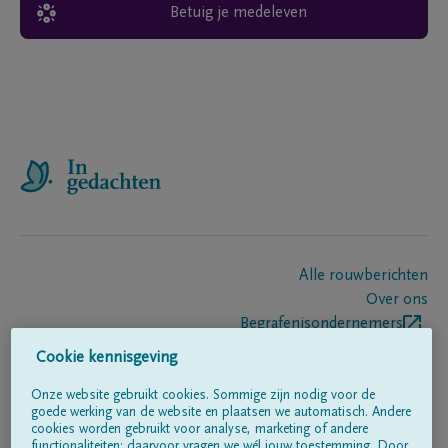
Betuig je medeleven
Alle rouwberichten
Over ons
Begrafenisondernemers
Contact
Cookie kennisgeving
Onze website gebruikt cookies. Sommige zijn nodig voor de
goede werking van de website en plaatsen we automatisch. Andere
Volg ons op
cookies worden gebruikt voor analyse, marketing of andere
functionaliteiten; daarvoor vragen we wél jouw toestemming. Door