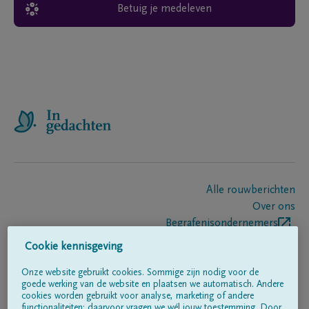
Betuig je medeleven
Alle rouwberichten
Over ons
Begrafenisondernemers
Contact
Cookie kennisgeving
Onze website gebruikt cookies. Sommige zijn nodig voor de
goede werking van de website en plaatsen we automatisch. Andere
Volg ons op
cookies worden gebruikt voor analyse, marketing of andere
functionaliteiten; daarvoor vragen we wél jouw toestemming. Door