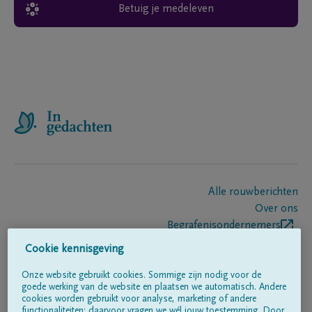
Betuig je medeleven
Alle rouwberichten
Over ons
Begrafenisondernemers
Contact
Cookie kennisgeving
Onze website gebruikt cookies. Sommige zijn nodig voor de
goede werking van de website en plaatsen we automatisch. Andere
Volg ons op
cookies worden gebruikt voor analyse, marketing of andere
functionaliteiten; daarvoor vragen we wél jouw toestemming. Door