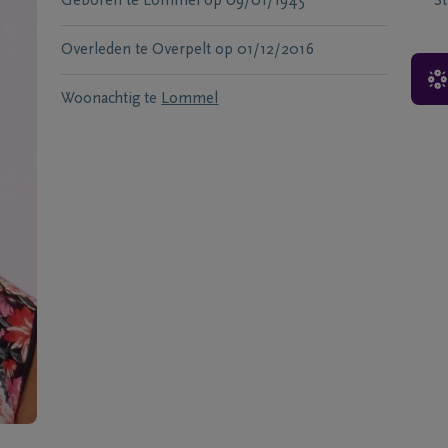
Geboren te
Lommel
op
09/01/1945
S
Overleden te
Overpelt
op
01/12/2016
Woonachtig te
Lommel