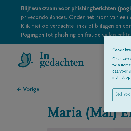
Blijf waakzaam voor phishingberichten (pogi
privécondoléances. Onder het mom van een c
Klik niet op verdachte links of bijlagen en 
Pogingen tot phishing en fraude vallen echter
Cookie ken
Onze websi
we automati
daarvoor v
met het ops
← Vorige
Stel voo
Maria (Mai)
E