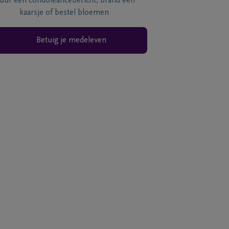
tuur een condoléancebericht, brand een
kaarsje of bestel bloemen
Betuig je medeleven