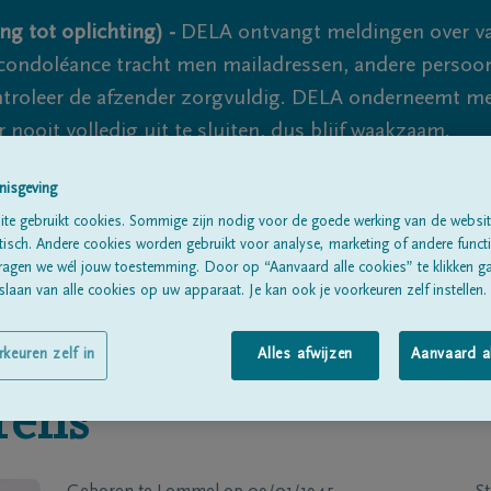
ng tot oplichting) -
DELA ontvangt meldingen over va
ondoléance tracht men mailadressen, andere persoon
controleer de afzender zorgvuldig. DELA onderneemt m
 nooit volledig uit te sluiten, dus blijf waakzaam.
nisgeving
te gebruikt cookies. Sommige zijn nodig voor de goede werking van de websit
Alle rouwberichten
Over ons
B
sch. Andere cookies worden gebruikt voor analyse, marketing of andere functio
ragen we wél jouw toestemming. Door op “Aanvaard alle cookies” te klikken g
laan van alle cookies op uw apparaat. Je kan ook je voorkeuren zelf instellen.
rkeuren zelf in
Alles afwijzen
Aanvaard a
rens