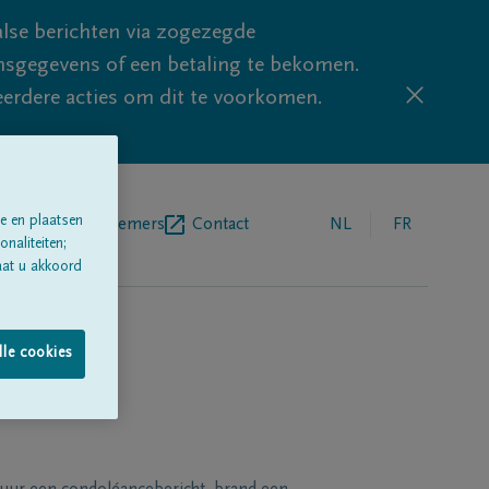
lse berichten via zogezegde
sgegevens of een betaling te bekomen.
eerdere acties om dit te voorkomen.
e en plaatsen
egrafenisondernemers
Contact
NL
FR
naliteiten;
aat u akkoord
lle cookies