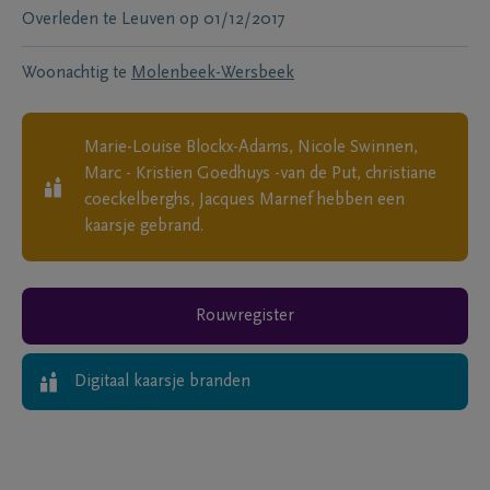
Overleden te
Leuven
op
01/12/2017
Woonachtig te
Molenbeek-Wersbeek
Marie-Louise Blockx-Adams, Nicole Swinnen,
Marc - Kristien Goedhuys -van de Put, christiane
coeckelberghs, Jacques Marnef
hebben een
kaarsje gebrand.
Rouwregister
Digitaal kaarsje branden