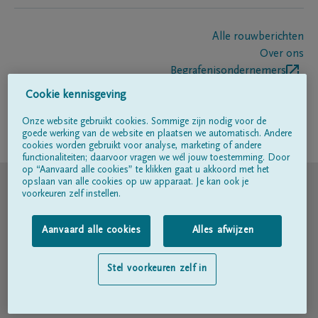
Alle rouwberichten
Over ons
Begrafenisondernemers
Contact
Cookie kennisgeving
Onze website gebruikt cookies. Sommige zijn nodig voor de
goede werking van de website en plaatsen we automatisch. Andere
Volg ons op
cookies worden gebruikt voor analyse, marketing of andere
functionaliteiten; daarvoor vragen we wél jouw toestemming. Door
op “Aanvaard alle cookies” te klikken gaat u akkoord met het
© DELA
opslaan van alle cookies op uw apparaat. Je kan ook je
voorkeuren zelf instellen.
Gebruiksvoorwaarden
Aanvaard alle cookies
Alles afwijzen
Privacyverklaring
Stel voorkeuren zelf in
Toegankelijkheidsverklaring
Cookiebeleid