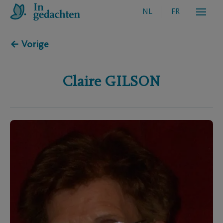
NL
FR
← Vorige
Claire
GILSON