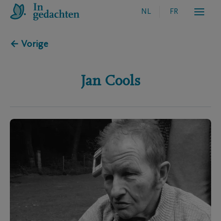
NL
FR
← Vorige
Jan
Cools