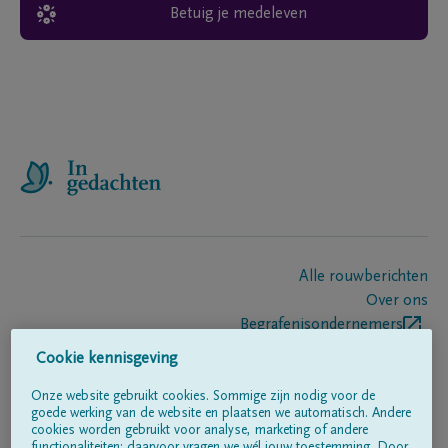
Betuig je medeleven
Alle rouwberichten
Over ons
Begrafenisondernemers
Contact
Cookie kennisgeving
Onze website gebruikt cookies. Sommige zijn nodig voor de
goede werking van de website en plaatsen we automatisch. Andere
Volg ons op
cookies worden gebruikt voor analyse, marketing of andere
functionaliteiten; daarvoor vragen we wél jouw toestemming. Door