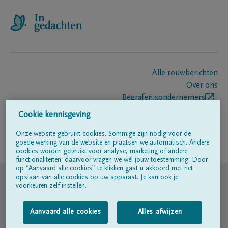
Alle rouwberichten
Over ons
Begrafenisondernemers
Contact
Cookie kennisgeving
Onze website gebruikt cookies. Sommige zijn nodig voor de
goede werking van de website en plaatsen we automatisch. Andere
Volg ons op
cookies worden gebruikt voor analyse, marketing of andere
functionaliteiten; daarvoor vragen we wél jouw toestemming. Door
op “Aanvaard alle cookies” te klikken gaat u akkoord met het
© DELA
opslaan van alle cookies op uw apparaat. Je kan ook je
voorkeuren zelf instellen.
Gebruiksvoorwaarden
Aanvaard alle cookies
Alles afwijzen
Privacyverklaring