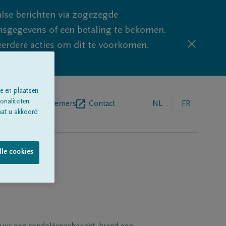
lse berichten via zogezegde
sgegevens of een betaling te bekomen.
eerdere acties om dit te voorkomen.
e en plaatsen
naliteiten;
egrafenisondernemers
Contact
NL
FR
aat u akkoord
lle cookies