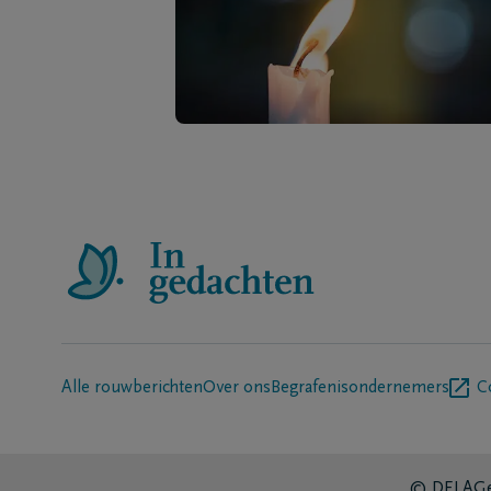
Alle rouwberichten
Over ons
Begrafenisondernemers
C
© DELA
Ge