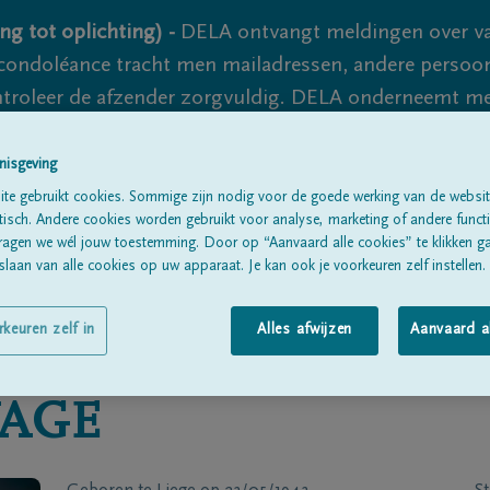
ng tot oplichting) -
DELA ontvangt meldingen over va
ondoléance tracht men mailadressen, andere persoon
controleer de afzender zorgvuldig. DELA onderneemt m
 nooit volledig uit te sluiten, dus blijf waakzaam.
nisgeving
te gebruikt cookies. Sommige zijn nodig voor de goede werking van de websit
sch. Andere cookies worden gebruikt voor analyse, marketing of andere functio
Alle rouwberichten
Over ons
B
ragen we wél jouw toestemming. Door op “Aanvaard alle cookies” te klikken g
laan van alle cookies op uw apparaat. Je kan ook je voorkeuren zelf instellen.
rkeuren zelf in
Alles afwijzen
Aanvaard a
AGE