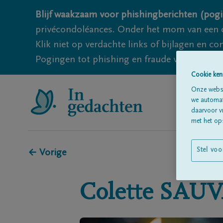
Blijf waakzaam voor phishingberichten (pogi
privécondoléances. Onder het mom van een c
Klik niet op verdachte links of bijlagen en 
Pogingen tot phishing en fraude vallen echter
Cookie ken
Onze websi
we automati
daarvoor v
met het ops
Stel voo
← Vorige
Colette
SAUV