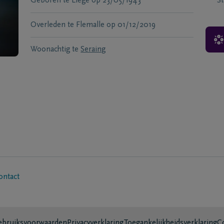
Geboren te
Liege
op
23/05/1943
S
Overleden te
Flemalle
op
01/12/2019
Woonachtig te
Seraing
ontact
bruiksvoorwaarden
Privacyverklaring
Toegankelijkheidsverklaring
C