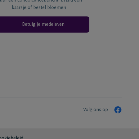
tuur een condoléancebericht, brand een
kaarsje of bestel bloemen
Betuig je medeleven
Volg ons op
ookiebeleid