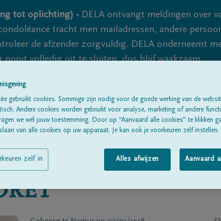
ng tot oplichting) -
DELA ontvangt meldingen over va
ondoléance tracht men mailadressen, andere persoon
controleer de afzender zorgvuldig. DELA onderneemt m
 nooit volledig uit te sluiten, dus blijf waakzaam.
nisgeving
te gebruikt cookies. Sommige zijn nodig voor de goede werking van de websit
Alle rouwberichten
Over ons
B
sch. Andere cookies worden gebruikt voor analyse, marketing of andere functio
ragen we wél jouw toestemming. Door op “Aanvaard alle cookies” te klikken g
laan van alle cookies op uw apparaat. Je kan ook je voorkeuren zelf instellen.
rkeuren zelf in
Alles afwijzen
Aanvaard a
ORET