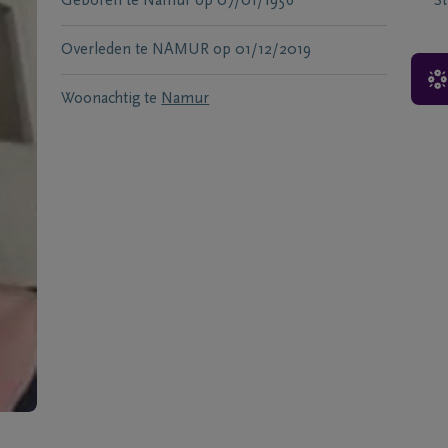
Geboren te
Namur
op
07/01/1956
S
Overleden te
NAMUR
op
01/12/2019
Woonachtig te
Namur