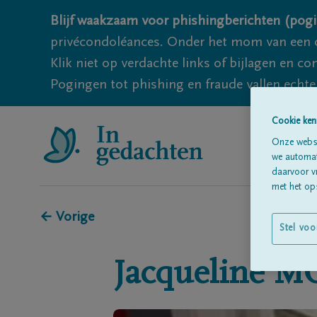
Blijf waakzaam voor phishingberichten (pogi
privécondoléances. Onder het mom van een c
Klik niet op verdachte links of bijlagen en 
Pogingen tot phishing en fraude vallen echter
Cookie ken
Onze websi
we automati
daarvoor v
met het ops
← Vorige
Stel voo
Jacqueline
M