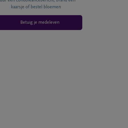
tuur een condoléancebericht, brand een
kaarsje of bestel bloemen
Betuig je medeleven