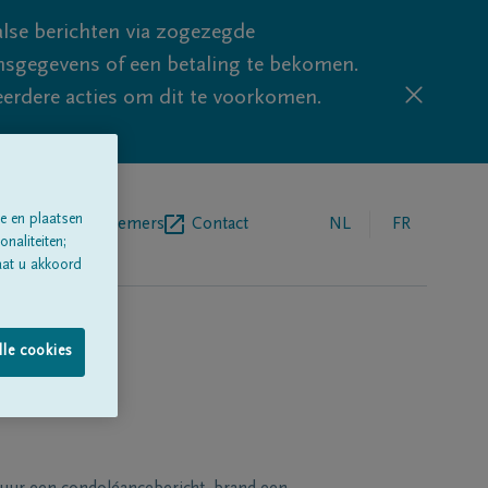
lse berichten via zogezegde
sgegevens of een betaling te bekomen.
eerdere acties om dit te voorkomen.
e en plaatsen
egrafenisondernemers
Contact
NL
FR
naliteiten;
aat u akkoord
lle cookies