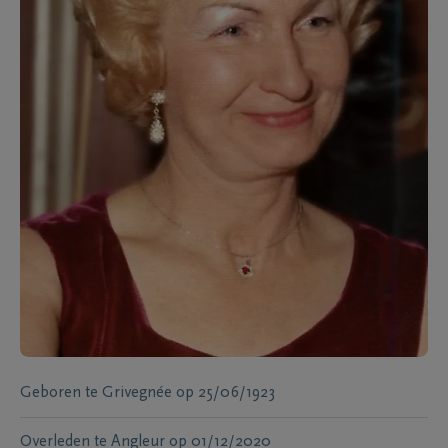
Geboren te
Grivegnée
op
25/06/1923
Overleden te
Angleur
op
01/12/2020