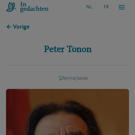
NL
FR
← Vorige
Peter
Tonon
01/12/2020