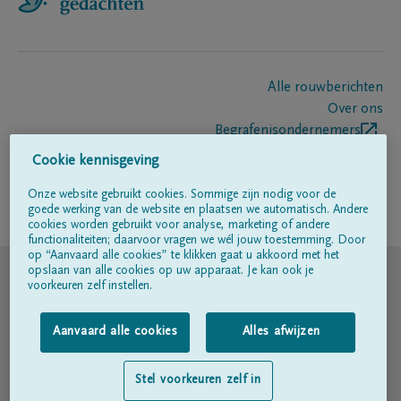
Alle rouwberichten
Over ons
Begrafenisondernemers
Contact
Cookie kennisgeving
Onze website gebruikt cookies. Sommige zijn nodig voor de
goede werking van de website en plaatsen we automatisch. Andere
Volg ons op
cookies worden gebruikt voor analyse, marketing of andere
functionaliteiten; daarvoor vragen we wél jouw toestemming. Door
op “Aanvaard alle cookies” te klikken gaat u akkoord met het
© DELA
opslaan van alle cookies op uw apparaat. Je kan ook je
voorkeuren zelf instellen.
Gebruiksvoorwaarden
Aanvaard alle cookies
Alles afwijzen
Privacyverklaring
Stel voorkeuren zelf in
Toegankelijkheidsverklaring