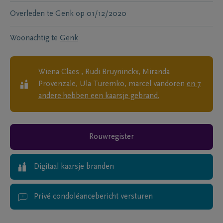
Overleden te
Genk
op
01/12/2020
Woonachtig te
Genk
Wiena Claes , Rudi Bruyninckx, Miranda
Provenzale, Ula Turemko, marcel vandoren
en
7
andere
hebben een kaarsje gebrand.
Rouwregister
Digitaal kaarsje branden
Privé condoléancebericht versturen