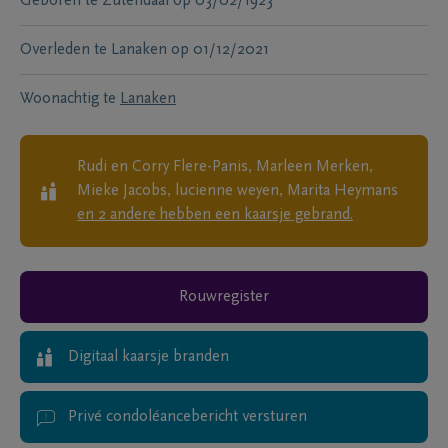
Geboren te
Zutendaal
op
03/02/1923
Overleden te
Lanaken
op
01/12/2021
Woonachtig te
Lanaken
Rudi en Corry Flere-Panis, Marleen Merken,
Mieke Jacobs, lucienne weyen, Marita Heymans
en
2
andere
hebben een kaarsje gebrand.
Rouwregister
Digitaal kaarsje branden
Privé condoléancebericht versturen