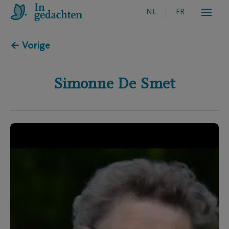
NL
FR
← Vorige
Simonne
De Smet