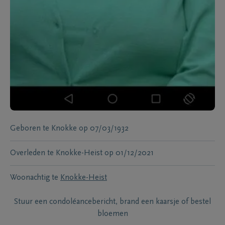
Geboren te
Knokke
op
07/03/1932
Overleden te
Knokke-Heist
op
01/12/2021
Woonachtig te
Knokke-Heist
Stuur een condoléancebericht, brand een kaarsje of bestel
bloemen