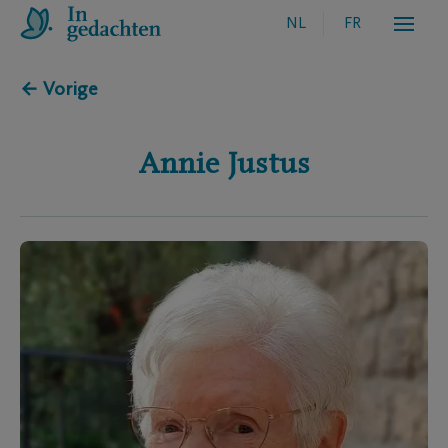
NL
FR
← Vorige
Annie
Justus