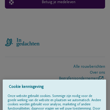
Betuig je medeleven
Alle rouwberichten
Over ons
Begrafenisondernemers
Contact
Cookie kennisgeving
Onze website gebruikt cookies. Sommige zijn nodig voor de
goede werking van de website en plaatsen we automatisch. Andere
Volg ons op
cookies worden gebruikt voor analyse, marketing of andere
functionaliteiten; daarvoor vragen we wél jouw toestemming. Door