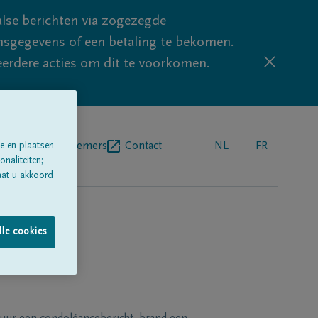
lse berichten via zogezegde
sgegevens of een betaling te bekomen.
eerdere acties om dit te voorkomen.
egrafenisondernemers
Contact
NL
FR
e en plaatsen
naliteiten;
aat u akkoord
lle cookies