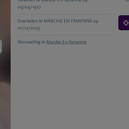
Geboren te
Marche-En-Famenne
op
S
05/04/1927
Overleden te
MARCHE EN FAMENNE
op
01/12/2023
Woonachtig te
Marche-En-Famenne