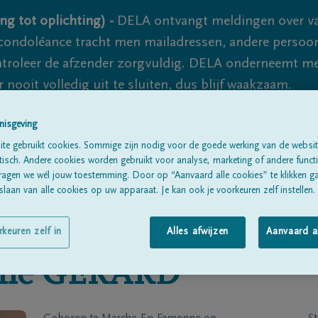
ng tot oplichting) -
DELA ontvangt meldingen over va
ondoléance tracht men mailadressen, andere persoon
controleer de afzender zorgvuldig. DELA onderneemt m
 nooit volledig uit te sluiten, dus blijf waakzaam.
nisgeving
Alle rouwberichten
Over ons
B
te gebruikt cookies. Sommige zijn nodig voor de goede werking van de websit
sch. Andere cookies worden gebruikt voor analyse, marketing of andere functio
ragen we wél jouw toestemming. Door op “Aanvaard alle cookies” te klikken g
laan van alle cookies op uw apparaat. Je kan ook je voorkeuren zelf instellen.
rkeuren zelf in
Alles afwijzen
Aanvaard a
ine
GERARD