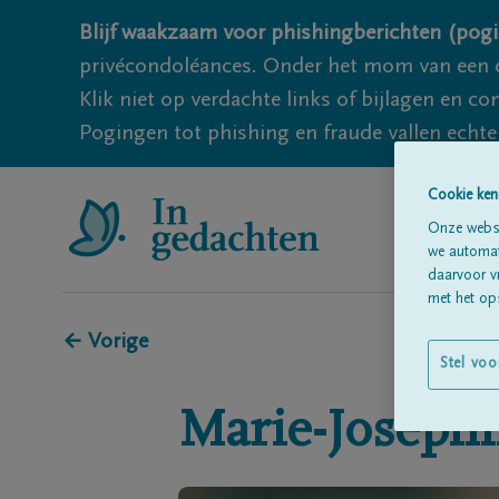
Blijf waakzaam voor phishingberichten (pogi
privécondoléances. Onder het mom van een c
Klik niet op verdachte links of bijlagen en 
Pogingen tot phishing en fraude vallen echter
Cookie ken
Onze websi
we automati
daarvoor v
met het ops
← Vorige
Stel voo
Marie-Joséph