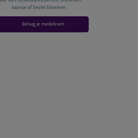
tuur een condoléancebericht, brand een
kaarsje of bestel bloemen
Betuig je medeleven