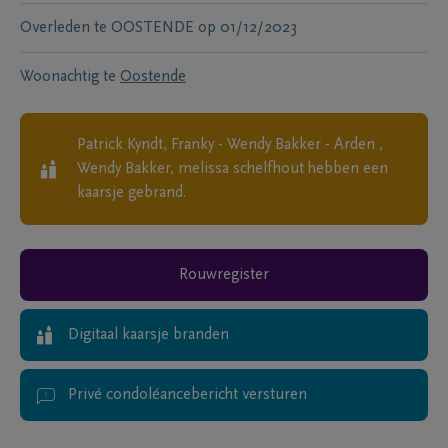
Overleden te
OOSTENDE
op
01/12/2023
Woonachtig te
Oostende
Patrick Kyndt, Franky - Wendy Bakker - Arden ,
Wendy Bakker, melissa schelfhout
hebben een
kaarsje gebrand.
Rouwregister
Digitaal kaarsje branden
Privé condoléancebericht versturen