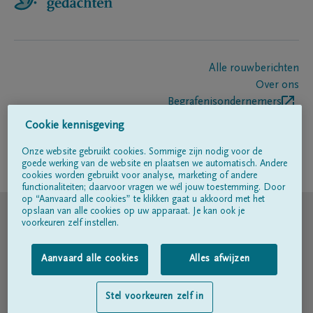
Alle rouwberichten
Over ons
Begrafenisondernemers
Contact
Cookie kennisgeving
Onze website gebruikt cookies. Sommige zijn nodig voor de
goede werking van de website en plaatsen we automatisch. Andere
Volg ons op
cookies worden gebruikt voor analyse, marketing of andere
functionaliteiten; daarvoor vragen we wél jouw toestemming. Door
op “Aanvaard alle cookies” te klikken gaat u akkoord met het
© DELA
opslaan van alle cookies op uw apparaat. Je kan ook je
voorkeuren zelf instellen.
Gebruiksvoorwaarden
Aanvaard alle cookies
Alles afwijzen
Privacyverklaring
Stel voorkeuren zelf in
Toegankelijkheidsverklaring