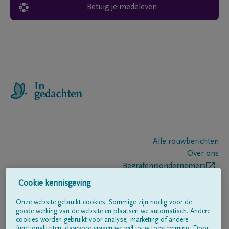
Betuig je medeleven
Alle rouwberichten
Over ons
Begrafenisondernemers
Contact
Cookie kennisgeving
Onze website gebruikt cookies. Sommige zijn nodig voor de
goede werking van de website en plaatsen we automatisch. Andere
Volg ons op
cookies worden gebruikt voor analyse, marketing of andere
functionaliteiten; daarvoor vragen we wél jouw toestemming. Door