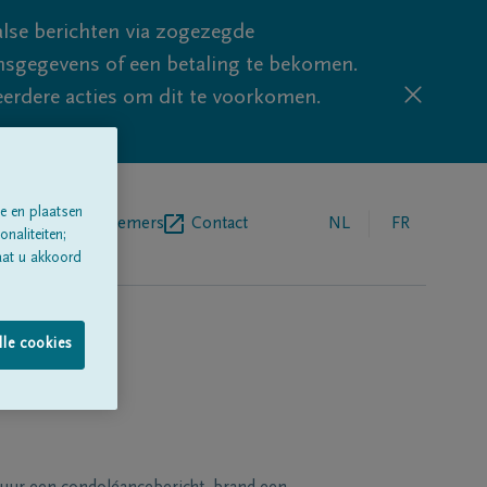
lse berichten via zogezegde
sgegevens of een betaling te bekomen.
eerdere acties om dit te voorkomen.
e en plaatsen
egrafenisondernemers
Contact
NL
FR
naliteiten;
aat u akkoord
lle cookies