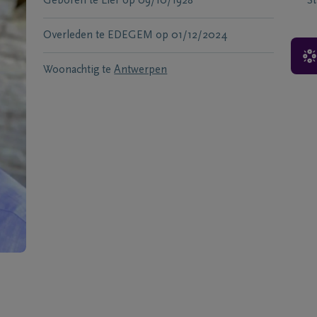
Geboren te
Lier
op
09/10/1928
S
Overleden te
EDEGEM
op
01/12/2024
Woonachtig te
Antwerpen