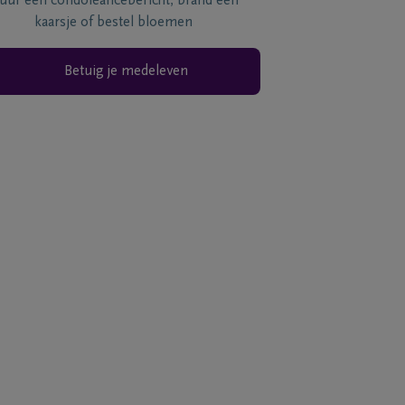
tuur een condoléancebericht, brand een
kaarsje of bestel bloemen
Betuig je medeleven