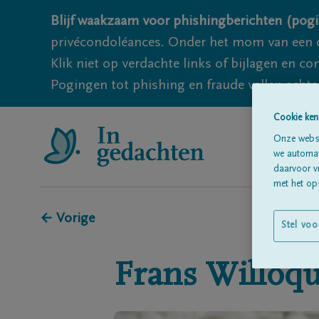
Blijf waakzaam voor phishingberichten (pogi
privécondoléances. Onder het mom van een c
Klik niet op verdachte links of bijlagen en 
Pogingen tot phishing en fraude vallen echter
Cookie ken
Onze websi
we automati
daarvoor v
met het ops
← Vorige
Stel voo
Frans
Willoq