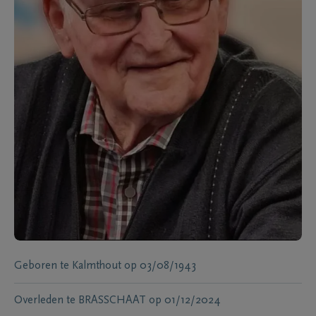
Geboren te
Kalmthout
op
03/08/1943
Overleden te
BRASSCHAAT
op
01/12/2024