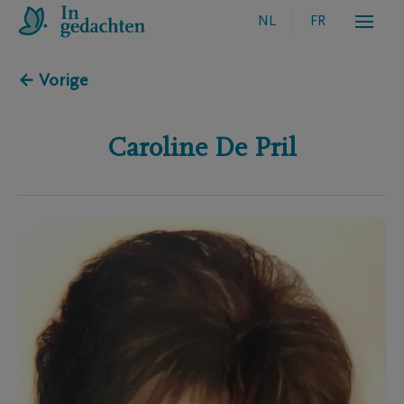
NL
FR
← Vorige
Caroline
De Pril